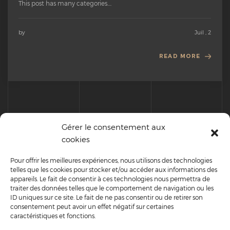
This post has many categories....
by
Juil , 2
READ MORE
Gérer le consentement aux
READ MORE
cookies
cont
Pour offrir les meilleures expériences, nous utilisons des technologies
telles que les cookies pour stocker et/ou accéder aux informations des
appareils. Le fait de consentir à ces technologies nous permettra de
traiter des données telles que le comportement de navigation ou les
GET
IN TOUCH
ID uniques sur ce site. Le fait de ne pas consentir ou de retirer son
consentement peut avoir un effet négatif sur certaines
caractéristiques et fonctions.