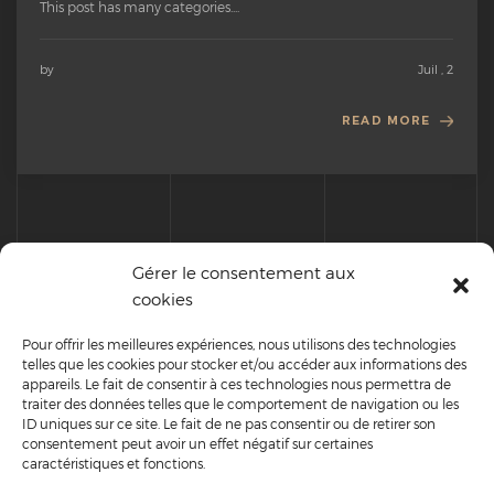
This post has many categories....
by
Juil , 2
READ MORE
Gérer le consentement aux
READ MORE
cookies
cont
Pour offrir les meilleures expériences, nous utilisons des technologies
telles que les cookies pour stocker et/ou accéder aux informations des
appareils. Le fait de consentir à ces technologies nous permettra de
traiter des données telles que le comportement de navigation ou les
GET
IN TOUCH
ID uniques sur ce site. Le fait de ne pas consentir ou de retirer son
consentement peut avoir un effet négatif sur certaines
caractéristiques et fonctions.