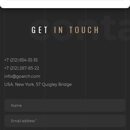
cont
GET
IN TOUCH
+7 (212) 654-33-35
+7 (212) 287-85-22
info@goarch.com
USA, New York, 57 Quigley Bridge