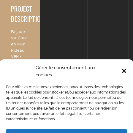
PROJECT
DESCRIPTION
Façade
sur Cour
en Mur
Rideau
VEK -
structure
Gérer le consentement aux
aluminium
cookies
Vicona
recyclé à
Pour offrir les meilleures expériences, nous utilisons des technologies
>70% -
telles que les cookies pour stocker et/ou accéder aux informations des
Loggia
appareils. Le fait de consentir à ces technologies nous permettra de
avec
traiter des données telles que le comportement de navigation ou les
ensemble
ID uniques sur ce site. Le fait de ne pas consentir ou de retirer son
menuisé
consentement peut avoir un effet négatif sur certaines
accordeon
caractéristiques et fonctions.