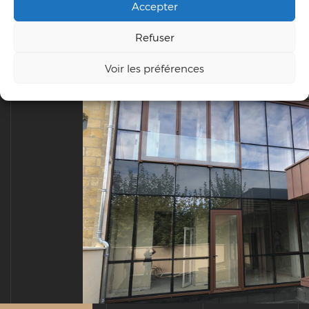
Accepter
Refuser
Voir les préférences