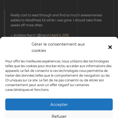
Really cool to read through and find so much awesomeness
added to WordPress 3.6 while I was gone. I should take three
weeks off more often.
— Andrew Nacin (@nacin)
April 3, 2013
Gérer le consentement aux
This post tests WordPress’
Twitter Embeds
feature.
cookies
Pour offrir les meilleures expériences, nous utilisons des technologies
telles que les cookies pour stocker et/ou accéder aux informations des
TWITTER
appareils. Le fait de consentir à ces technologies nous permettra de
traiter des données telles que le comportement de navigation ou les
ID uniques sur ce site. Le fait de ne pas consentir ou de retirer son
consentement peut avoir un effet négatif sur certaines
caractéristiques et fonctions.
RECENT POSTS
Accepter
Scheduled
Refuser
Jan , 1