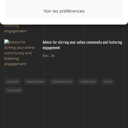
Advice for stirring your online community and fostering
Voir les préférences
engagement
Nov , 29
Advice for stirring your online community and fostering
engagement
Nov , 29
DESIGN
MARKETING
TECHNOLOGY
TEMPLATE
TITLE
TWITTER