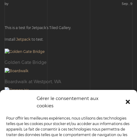
by
Sep , 9
This is a test for Jetpack’s Tiled Gallery.
Install
Jetpack
to test.
Golden Gate Bridge
Boardwalk at Westport, WA
Gérer le consentement aux
Orange Iris
cookies
Pour offrir les meilleures expériences, nous utilisons des technologies
Boats and reflections, Royal Perth Yacht Club
telles que les cookies pour stocker et/ou accéder aux informations des
appareils. Le fait de consentir à ces technologies nous permettra de
traiter des données telles que le comportement de navigation ou les