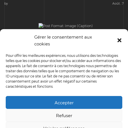
by
Août , 7
Gérer le consentement aux
cookies
Bell on wharf in San Francisco
Pour offrir les meilleures expériences, nous utilisons des technologies
telles que les cookies pour stocker et/ou accéder aux informations des
appareils. Le fait de consentir à ces technologies nous permettra de
traiter des données telles que le comportement de navigation ou les
ID uniques sur ce site. Le fait de ne pas consentir ou de retirer son
RECENT POSTS
consentement peut avoir un effet négatif sur certaines
caractéristiques et fonctions.
Scheduled
Accepter
Jan , 1
Advice for stirring your online community and fostering
Refuser
engagement