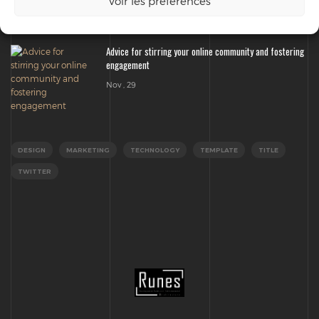
Voir les préférences
Nov , 29
Advice for stirring your online community and fostering
engagement
Nov , 29
DESIGN
MARKETING
TECHNOLOGY
TEMPLATE
TITLE
TWITTER