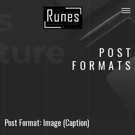
s
Togg
navig
ture
POST
FORMATS
Post Format: Image (Caption)