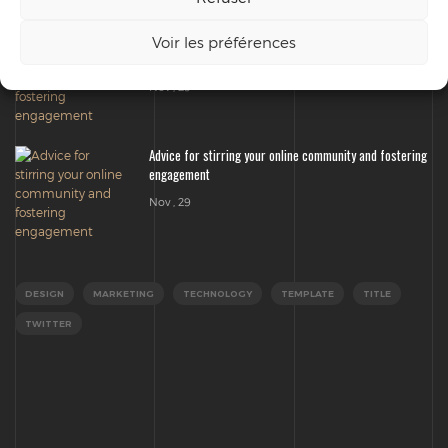
Jan , 1
Advice for stirring your online community and fostering
Voir les préférences
engagement
Nov , 29
Advice for stirring your online community and fostering
engagement
Nov , 29
DESIGN
MARKETING
TECHNOLOGY
TEMPLATE
TITLE
TWITTER