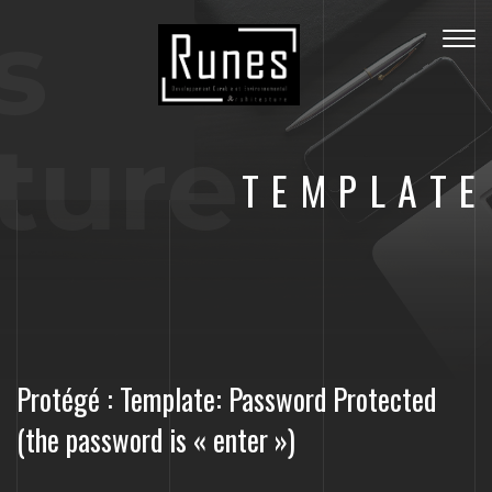
s
Togg
navig
ture
TEMPLATE
Protégé : Template: Password Protected
(the password is « enter »)