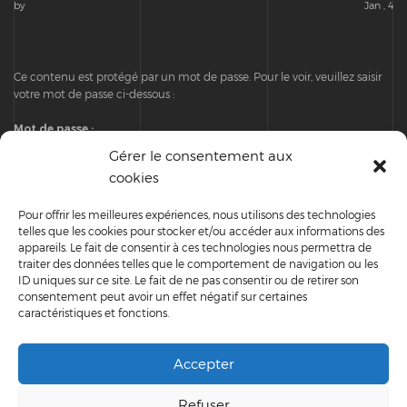
by
Jan , 4
Ce contenu est protégé par un mot de passe. Pour le voir, veuillez saisir
votre mot de passe ci-dessous :
Mot de passe :
Gérer le consentement aux
cookies
Pour offrir les meilleures expériences, nous utilisons des technologies
telles que les cookies pour stocker et/ou accéder aux informations des
TEMPLATE
appareils. Le fait de consentir à ces technologies nous permettra de
traiter des données telles que le comportement de navigation ou les
ID uniques sur ce site. Le fait de ne pas consentir ou de retirer son
consentement peut avoir un effet négatif sur certaines
caractéristiques et fonctions.
RECENT POSTS
Accepter
Scheduled
Refuser